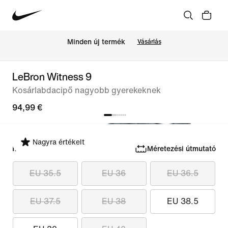
Minden új termék
Vásárlás
LeBron Witness 9
Kosárlabdacipő nagyobb gyerekeknek
94,99 €
Nagyra értékelt
Méret kiválasztása
Méretezési útmutató
EU 35.5
EU 36
EU 36.5
EU 37.5
EU 38
EU 38.5