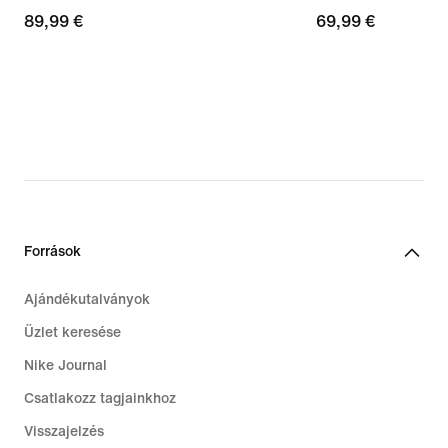
89,99
89,99 €
69,99
69,99 €
€
€
Források
Ajándékutalványok
Üzlet keresése
Nike Journal
Csatlakozz tagjainkhoz
Visszajelzés