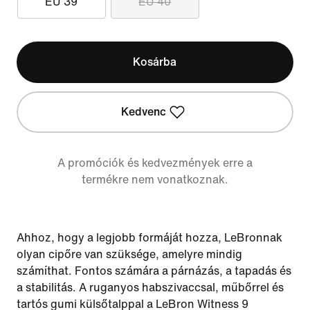
EU 39
EU 40
Kosárba
Kedvenc
A promóciók és kedvezmények erre a
termékre nem vonatkoznak.
Ahhoz, hogy a legjobb formáját hozza, LeBronnak
olyan cipőre van szüksége, amelyre mindig
számíthat. Fontos számára a párnázás, a tapadás és
a stabilitás. A ruganyos habszivaccsal, műbőrrel és
tartós gumi külsőtalppal a LeBron Witness 9