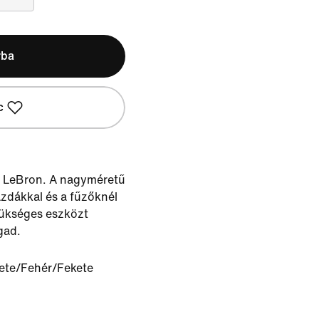
rba
c
t LeBron. A nagyméretű
zdákkal és a fűzőknél
zükséges eszközt
gad.
ete/Fehér/Fekete