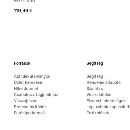
Edzőcipő
119,99
119,99 €
€
Források
Segítség
Ajándékutalványok
Segítség
Üzlet keresése
Rendelés állapota
Nike Journal
Szállítás
Csatlakozz tagjainkhoz
Visszaküldés
Visszajelzés
Fizetési lehetőségek
Promóciós kódok
Lépj velünk kapcsolat
Futócipő-kereső
Értékelések