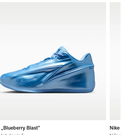
„Blueberry Blast”
Nike Free 