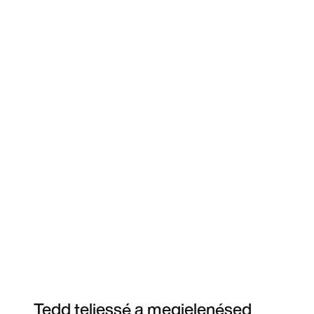
Tedd teljessé a megjelenésed