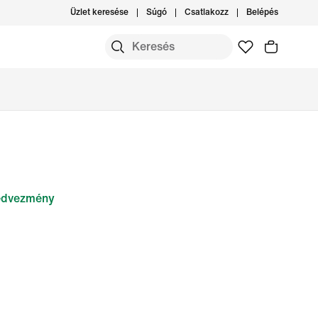
Üzlet keresése
Súgó
Csatlakozz
Belépés
dvezmény