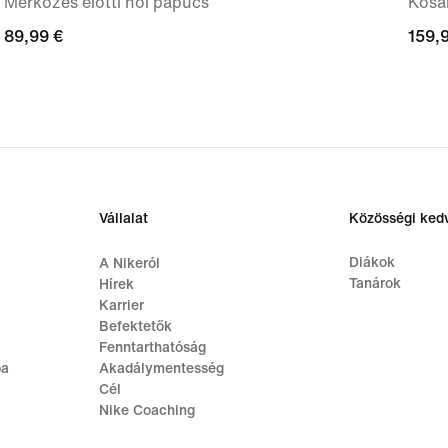
Mérkőzés előtti női papucs
Kosá
89,99
89,99 €
159,
159,
€
€
Vállalat
Közösségi ke
Diákok
A Nikeról
Tanárok
Hírek
Karrier
Befektetők
Fenntarthatóság
ba
Akadálymentesség
Cél
Nike Coaching