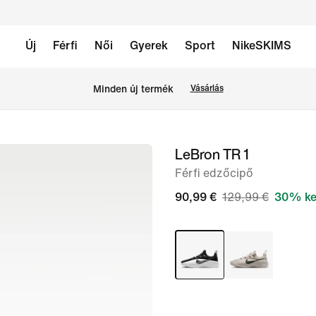
Új
Férfi
Női
Gyerek
Sport
NikeSKIMS
Minden új termék
Vásárlás
LeBron TR 1
1
/
Férfi edzőcipő
8.
90,99 €
129,99 €
30% ke
kép