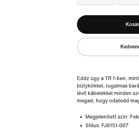
Kosá
Kedven
Eddz úgy a TR 1-ben, min
bütykökkel, rugalmas bará
lévő kábelekkel minden s
megad, hogy odatedd ma
Megjelenített szín:
Fek
Stílus:
FJ6151-007