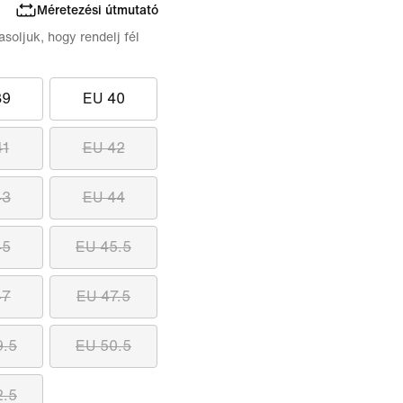
Méretezési útmutató
asoljuk, hogy rendelj fél
39
EU 40
41
EU 42
43
EU 44
45
EU 45.5
47
EU 47.5
9.5
EU 50.5
2.5