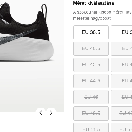
Méret kiválasztása
A szokottnál kisebb méret; jav
mérettel nagyobbat
EU 38.5
EU 
EU 40.5
EU 
EU 42.5
EU 
EU 44.5
EU 
EU 46
EU 
EU 48.5
EU 4
EU 51.5
EU 5