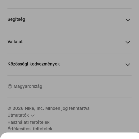
Segítség
Vállalat
Közösségi kedvezmények
Magyarország
©
2026
Nike, Inc. Minden jog fenntartva
Útmutatók
Használati feltételek
Értékesítési feltételek
Vállalat adatai