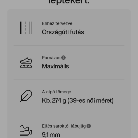
Ehhez tervezve:
Országúti futás
Párnázás
Maximális
A cipő tömege
Kb. 274 g (39-es női méret)
Ejtés saroktól lábujjig
9,1 mm