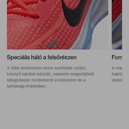
Speciális háló a felsőrészen
Formáz
A főbb területeken extra szellőzést nyújtó,
A magas,
könnyű hálóból készült, valamint megerősített
habréteg
lábujjrésszel rendelkezik a kényelem és a
lépteket 
tartósság érdekében.