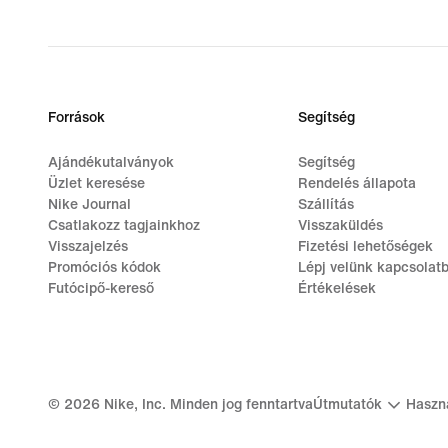
Források
Segítség
Ajándékutalványok
Segítség
Üzlet keresése
Rendelés állapota
Nike Journal
Szállítás
Csatlakozz tagjainkhoz
Visszaküldés
Visszajelzés
Fizetési lehetőségek
Promóciós kódok
Lépj velünk kapcsolat
Futócipő-kereső
Értékelések
©
2026
Nike, Inc. Minden jog fenntartva
Útmutatók
Haszná