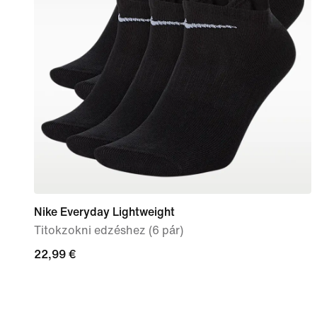
Nike Everyday Lightweight
Titokzokni edzéshez (6 pár)
22,99
22,99 €
€