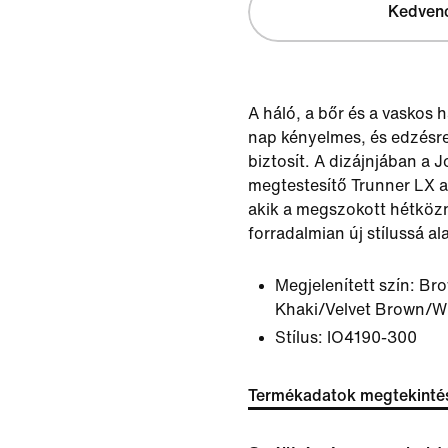
Kedven
A háló, a bőr és a vaskos 
nap kényelmes, és edzésr
biztosít. A dizájnjában a
megtestesítő Trunner LX a
akik a megszokott hétköz
forradalmian új stílussá ala
Megjelenített szín:
Bro
Khaki/Velvet Brown/W
Stílus:
IO4190-300
Termékadatok megtekinté