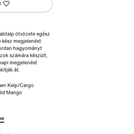
c
habtalp ötvözete egész
e kész megjelenést
 Jordan hagyományt
zok számára készült,
napi megjelenést
kítják át.
wn Kelp/Cargo
ild Mango
se