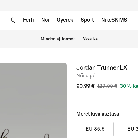
Új
Férfi
Női
Gyerek
Sport
NikeSKIMS
Minden új termék
Vásárlás
Jordan Trunner LX
1
/
Női cipő
9.
90,99 €
129,99 €
30% ke
kép
Méret kiválasztása
EU 35.5
EU 