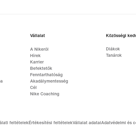
Vállalat
Közösségi ke
Diákok
A Nikeról
Tanárok
Hírek
Karrier
Befektetők
Fenntarthatóság
ba
Akadálymentesség
Cél
Nike Coaching
lati feltételek
Értékesítési feltételek
Vállalat adatai
Adatvédelmi és c