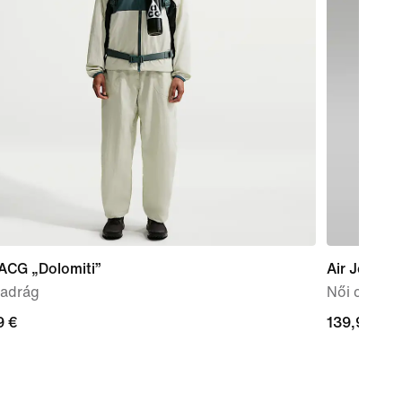
 ACG „Dolomiti”
Air Jordan
nadrág
Női cipő
9
9 €
139,99
139,99 €
€