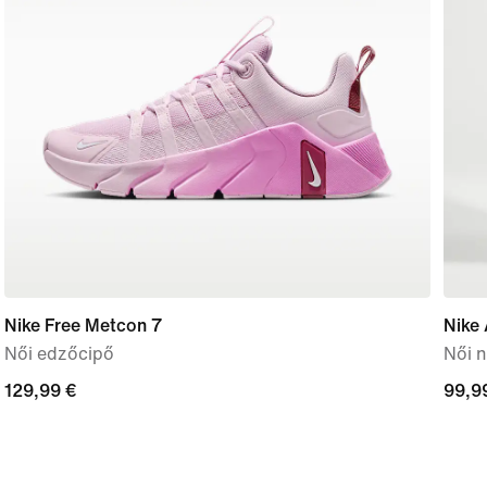
Nike Free Metcon 7
Nike
Női edzőcipő
Női 
129,99
129,99 €
99,9
99,9
€
€