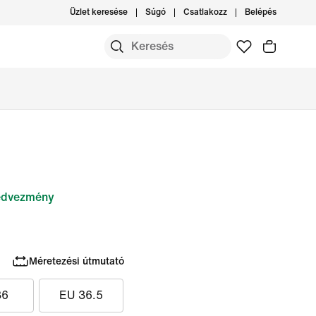
Üzlet keresése
Súgó
Csatlakozz
Belépés
dvezmény
Méretezési útmutató
36
EU 36.5