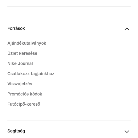
price
129,99
€
Források
Ajándékutalványok
Üzlet keresése
Nike Journal
Csatlakozz tagjainkhoz
Visszajelzés
Promóciós kódok
Futócipő-kereső
Segítség