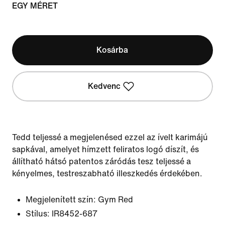
EGY MÉRET
Kosárba
Kedvenc
Tedd teljessé a megjelenésed ezzel az ívelt karimájú
sapkával, amelyet hímzett feliratos logó díszít, és
állítható hátsó patentos záródás tesz teljessé a
kényelmes, testreszabható illeszkedés érdekében.
Megjelenített szín:
Gym Red
Stílus:
IR8452-687