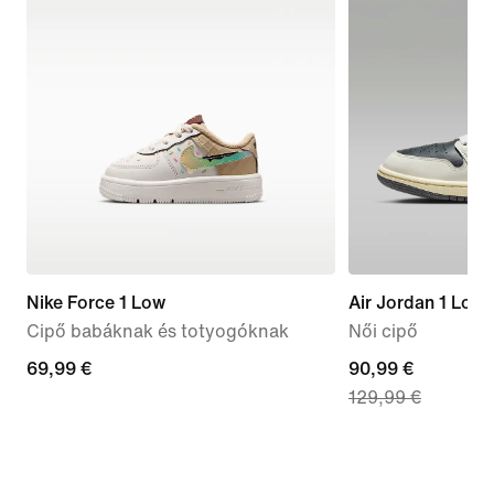
Nike Force 1 Low
Air Jordan 1 Low
Cipő babáknak és totyogóknak
Női cipő
69,99
69,99 €
current
90,99 €
129,99 €
€
price
90,99
€,
original