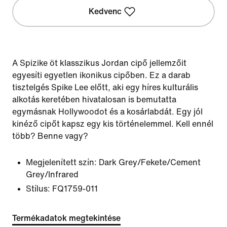
Kedvenc
A Spizike öt klasszikus Jordan cipő jellemzőit
egyesíti egyetlen ikonikus cipőben. Ez a darab
tisztelgés Spike Lee előtt, aki egy híres kulturális
alkotás keretében hivatalosan is bemutatta
egymásnak Hollywoodot és a kosárlabdát. Egy jól
kinéző cipőt kapsz egy kis történelemmel. Kell ennél
több? Benne vagy?
Megjelenített szín:
Dark Grey/Fekete/Cement
Grey/Infrared
Stílus:
FQ1759-011
Termékadatok megtekintése