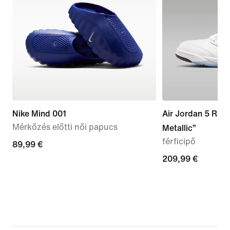
Nike Mind 001
Air Jordan 5 Retr
Mérkőzés előtti női papucs
Metallic”
férficipő
89,99
89,99 €
€
209,99
209,99 €
€