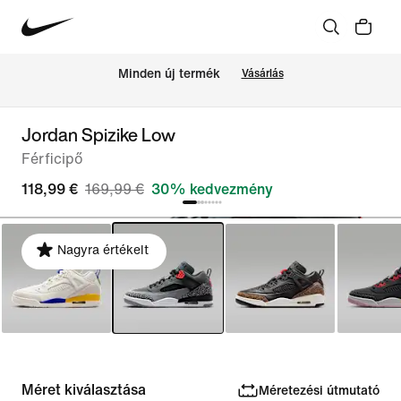
Minden új termék
Vásárlás
Jordan Spizike Low
Férficipő
118,99 €
169,99 €
30% kedvezmény
Nagyra értékelt
Méret kiválasztása
Méretezési útmutató