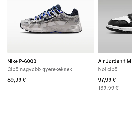
Nike P-6000
Air Jordan 1 Mid
Cipő nagyobb gyerekeknek
Női cipő
89,99
89,99 €
current
97,99 €
139,99 €
€
price
97,99
€,
original
price
139,99