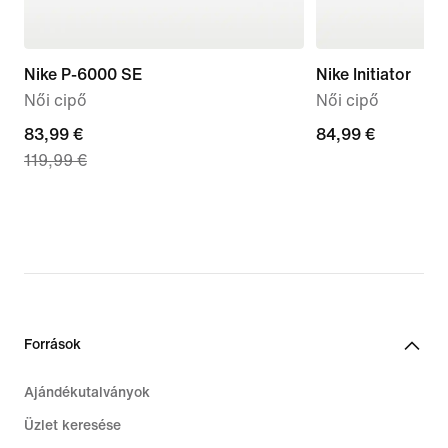
Nike P-6000 SE
Nike Initiator
Női cipő
Női cipő
current
83,99 €
84,99
84,99 €
119,99 €
price
€
83,99
€,
original
price
119,99
€
Források
Ajándékutalványok
Üzlet keresése