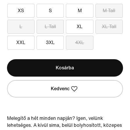
XS
S
M
M Tall
L
L Tall
XL
XL Tall
XXL
3XL
4XL
Kosárba
Kedvenc
Melegítő a hét minden napján? Igen, velünk
lehetséges. A kívül sima, belül bolyhosított, közepes