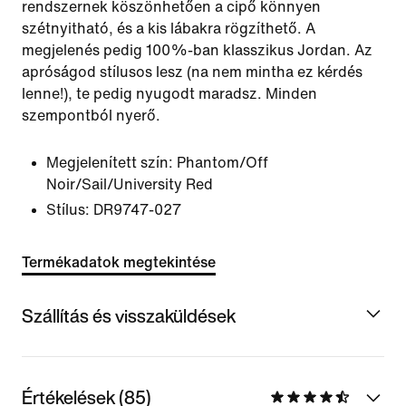
rendszernek köszönhetően a cipő könnyen
szétnyitható, és a kis lábakra rögzíthető. A
megjelenés pedig 100%-ban klasszikus Jordan. Az
apróságod stílusos lesz (na nem mintha ez kérdés
lenne!), te pedig nyugodt maradsz. Minden
szempontból nyerő.
Megjelenített szín:
Phantom/Off
Noir/Sail/University Red
Stílus:
DR9747-027
Termékadatok megtekintése
Szállítás és visszaküldések
Értékelések (85)