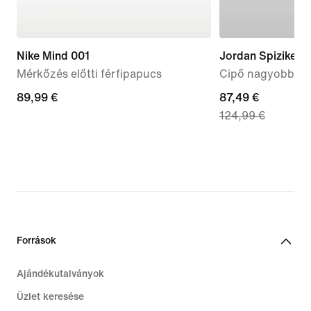
Nike Mind 001
Jordan Spizike L
Mérkőzés előtti férfipapucs
Cipő nagyobb gy
89,99
89,99 €
current
87,49 €
124,99 €
€
price
87,49
€,
original
price
124,99
€
Források
Ajándékutalványok
Üzlet keresése