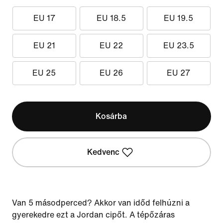
EU 17
EU 18.5
EU 19.5
EU 21
EU 22
EU 23.5
EU 25
EU 26
EU 27
Kosárba
Kedvenc
Van 5 másodperced? Akkor van időd felhúzni a
gyerekedre ezt a Jordan cipőt. A tépőzáras