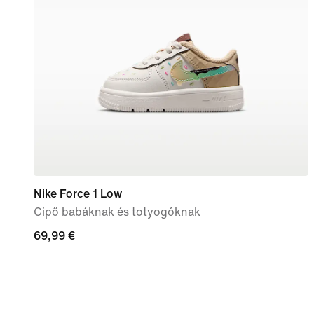
Nike Force 1 Low
Cipő babáknak és totyogóknak
69,99
69,99 €
€