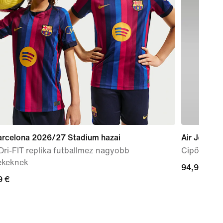
arcelona 2026/27 Stadium hazai
Air Jordan
Dri-FIT replika futballmez nagyobb
Cipő nagy
ekeknek
94,99
94,99 €
9
9 €
€