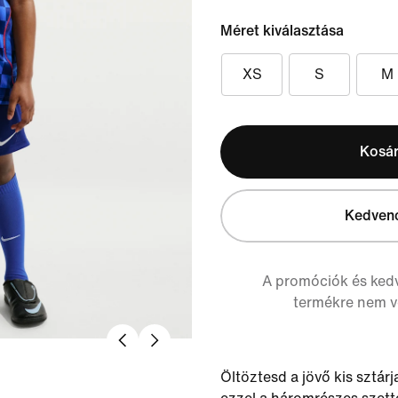
Méret kiválasztása
XS
S
M
Kosá
Kedven
A promóciók és ked
termékre nem 
Öltöztesd a jövő kis sztárj