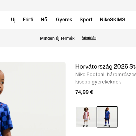
Új
Férfi
Női
Gyerek
Sport
NikeSKIMS
Minden új termék
Vásárlás
Horvátország 2026 St
1
/
Nike Football háromrészes 
kisebb gyerekeknek
8.
kép
74,99 €