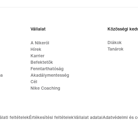
Vállalat
Közösségi ke
Diákok
A Nikeról
Tanárok
Hírek
Karrier
Befektetők
Fenntarthatóság
ba
Akadálymentesség
Cél
Nike Coaching
lati feltételek
Értékesítési feltételek
Vállalat adatai
Adatvédelmi és c