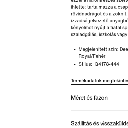
ezzel a háromrészes szette
ihlette: tartalmazza a csap
rövidnadrágot és a zoknit
izzadságelvezető anyagból
kényelmet nyújt a fiatal s
szaladgálás, iszkolás vagy
Megjelenített szín:
Dee
Royal/Fehér
Stílus:
IQ4178-444
Termékadatok megtekinté
Méret és fazon
Szállítás és visszakül