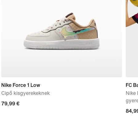
Nike Force 1 Low
FC B
Cipő kisgyerekeknek
Nike 
gyer
79,99
79,99 €
84,9
84,9
€
€