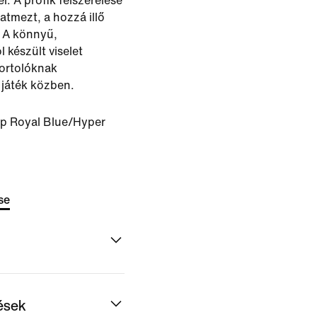
l. A profik felszerelése
atmezt, a hozzá illő
. A könnyű,
 készült viselet
portolóknak
 játék közben.
p Royal Blue/Hyper
se
dések