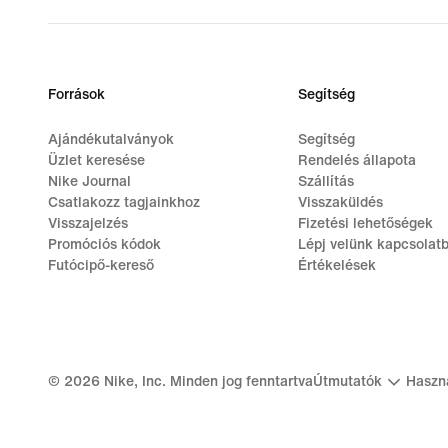
Források
Segítség
Ajándékutalványok
Segítség
Üzlet keresése
Rendelés állapota
Nike Journal
Szállítás
Csatlakozz tagjainkhoz
Visszaküldés
Visszajelzés
Fizetési lehetőségek
Promóciós kódok
Lépj velünk kapcsolat
Futócipő-kereső
Értékelések
©
2026
Nike, Inc. Minden jog fenntartva
Útmutatók
Haszná