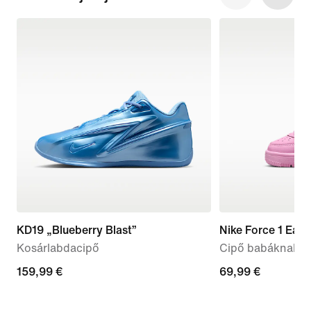
KD19 „Blueberry Blast”
Nike Force 1 Eas
Kosárlabdacipő
Cipő babáknak é
159,99
159,99 €
69,99
69,99 €
€
€