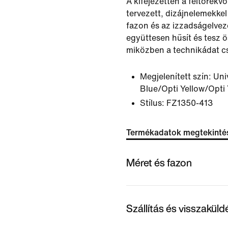
A kifejezetten a feltörekvő
tervezett, dizájnelemekkel 
fazon és az izzadságelvez
együttesen hűsít és tesz 
miközben a technikádat cs
Megjelenített szín:
Uni
Blue/Opti Yellow/Opti 
Stílus:
FZ1350-413
Termékadatok megtekinté
Méret és fazon
Szállítás és visszakül