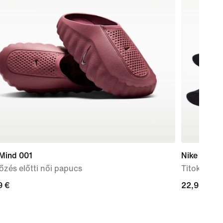
 Mind 001
Nike Every
zés előtti női papucs
Titokzokni
9
9 €
22,99
22,99 €
€