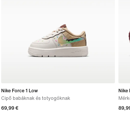
Nike Force 1 Low
Nike
Cipő babáknak és totyogóknak
Mérkő
69,99
69,99 €
89,9
89,9
€
€