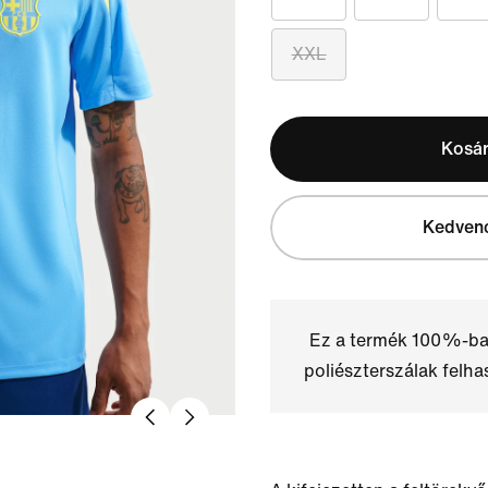
XXL
Kosá
Kedven
Ez a termék 100%-ba
poliészterszálak felha