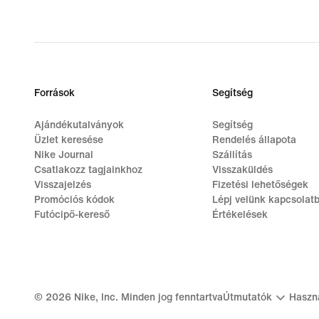
Források
Segítség
Ajándékutalványok
Segítség
Üzlet keresése
Rendelés állapota
Nike Journal
Szállítás
Csatlakozz tagjainkhoz
Visszaküldés
Visszajelzés
Fizetési lehetőségek
Promóciós kódok
Lépj velünk kapcsolat
Futócipő-kereső
Értékelések
©
2026
Nike, Inc. Minden jog fenntartva
Útmutatók
Haszná