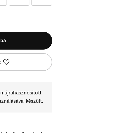
rba
c
n újrahasznosított
sználásával készült.