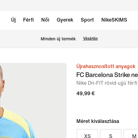
Új
Férfi
Női
Gyerek
Sport
NikeSKIMS
Minden új termék
Vásárlás
Újrahasznosított anyagok
1
FC Barcelona Strike n
/
Nike Dri-FIT rövid ujjú férfi
6.
kép
49,99 €
Méret kiválasztása
XS
S
M