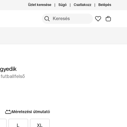
Üzlet keresése
Súgó
Csatlakozz
Belépés
egyedik
 futballfelső
Méretezési útmutató
L
XL