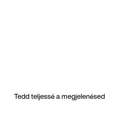
Tedd teljessé a megjelenésed
Item 3 of 3