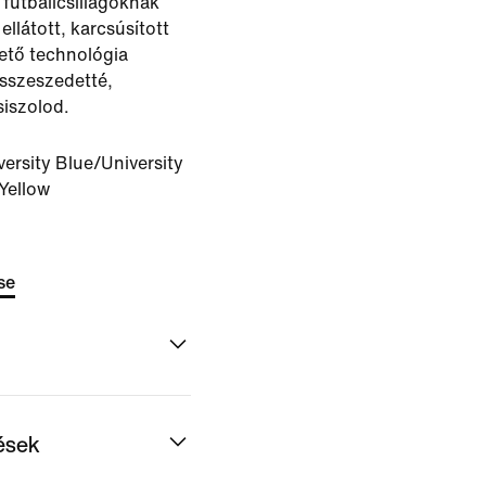
 futballcsillagoknak
ellátott, karcsúsított
ető technológia
összeszedetté,
iszolod.
versity Blue/University
Yellow
se
dések