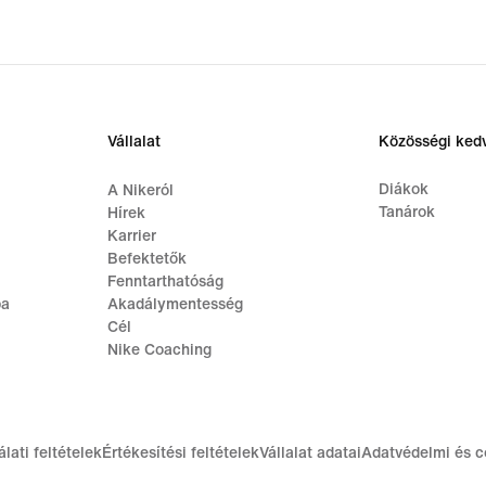
Vállalat
Közösségi ke
Diákok
A Nikeról
Tanárok
Hírek
Karrier
Befektetők
Fenntarthatóság
ba
Akadálymentesség
Cél
Nike Coaching
lati feltételek
Értékesítési feltételek
Vállalat adatai
Adatvédelmi és c