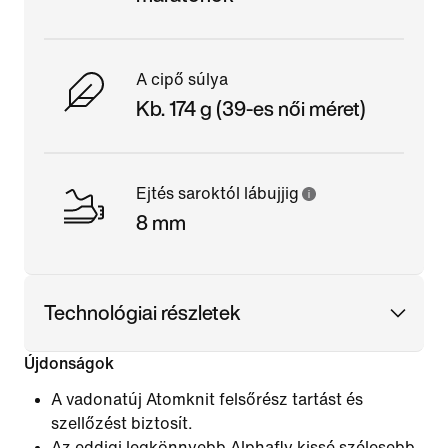
A cipő súlya
Kb. 174 g (39-es női méret)
Ejtés saroktól lábujjig
8 mm
Technológiai részletek
Újdonságok
A vadonatúj Atomknit felsőrész tartást és
szellőzést biztosít.
Az eddigi legkönnyebb Alphafly kissé szélesebb