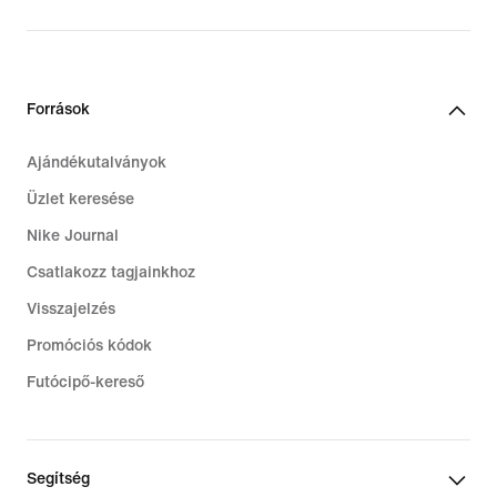
original
original
price
price
169,99
319,99
€
€
Források
Ajándékutalványok
Üzlet keresése
Nike Journal
Csatlakozz tagjainkhoz
Visszajelzés
Promóciós kódok
Futócipő-kereső
Segítség