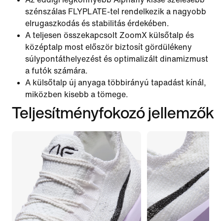
szénszálas FLYPLATE-tel rendelkezik a nagyobb
elrugaszkodás és stabilitás érdekében.
A teljesen összekapcsolt ZoomX külsőtalp és
középtalp most először biztosít gördülékeny
súlypontáthelyezést és optimalizált dinamizmust
a futók számára.
A külsőtalp új anyaga többirányú tapadást kínál,
miközben kisebb a tömege.
Teljesítményfokozó jellemzők