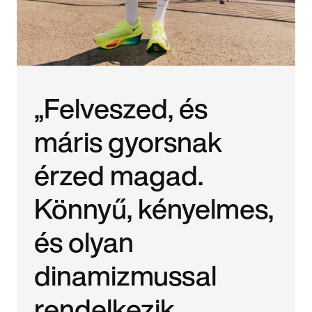
„Felveszed, és
máris gyorsnak
érzed magad.
Könnyű, kényelmes,
és olyan
dinamizmussal
rendelkezik,