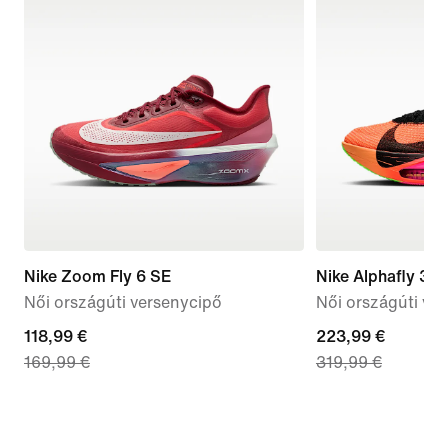
Nike Zoom Fly 6 SE
Nike Alphafly 3 
Női országúti versenycipő
Női országúti ve
current
118,99 €
current
223,99 €
169,99 €
319,99 €
price
price
118,99
223,99
€,
€,