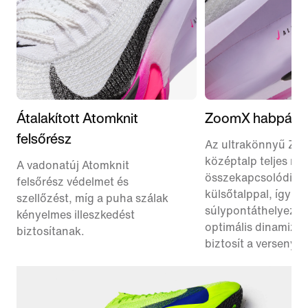
Átalakított Atomknit
ZoomX habpárn
felsőrész
Az ultrakönnyű Zo
középtalp teljes m
A vadonatúj Atomknit
összekapcsolódik a
felsőrész védelmet és
külsőtalppal, így e
szellőzést, míg a puha szálak
súlypontáthelyezés
kényelmes illeszkedést
optimális dinamizm
biztosítanak.
biztosít a versenye