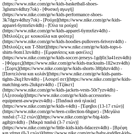
(https://www.nike.com/gr/w/kids-basketball-shoes-
3glsmzv4dhzy7ok) - [Φυσική αγωγή]
(https://www.nike.com/gr/w/kids-performance-shoes-
3k7dgzv4dhzy7ok)
- [Ρούχα](https://www.nike.com/gr/w/kids-
apparel-6ymx6zv4dh) - [Όλα τα ρούχα]
(https://www.nike.com/gr/w/kids-apparel-6ymx6zv4dh) -
[Μπλούζες με κουκούλα και φούτερ]
(https://www.nike.com/gr/w/kids-hoodies-pullovers-6rivezv4dh) -
[Μπλούζες και T-Shirt](https://www.nike.com/gr/w/kids-tops-t-
shirts-9om13zv4dh) - [Εμφανίσεις και φανέλες]
(https://www.nike.com/gr/w/kids-soccer-jerseys-1gdj0z3a41ezv4dh)
- [Φόρμες](https://www.nike.com/gr/w/kids-tracksuits-1ll2wzv4dh)
- [Σορτς](https://www.nike.com/gr/w/kids-shorts-38fphzv4dh) -
[Παντελόνια και κολάν](https://www.nike.com/gr/w/kids-pants-
tights-2kq19zv4dh) - [Ασορτί σετ](https://www.nike.com/gr/w/kids-
matching-sets-2lukpzv4dh) - [Τζάκετ]
(https://www.nike.com/gr/w/kids-jackets-vests-50r7yzv4dh) -
[Αξεσουάρ](https://www.nike.com/gr/w/kids-accessories-
equipment-awwpwzv4dh)
- [Παιδικά ανά ηλικία]
(https://www.nike.com/gr/w/kids-v4dh) - [Έφηβοι (13-17 ετών)]
(https://www.nike.com/gr/w/teen-collection-6hgue) - [Μεγάλα
παιδιά (7-12 ετών)](https://www.nike.com/gr/w/big-kids-
agibjzv4dh) - [Μικρά παιδιά (3-7 ετών)]
(https://www.nike.com/gr/w/little-kids-kids-6dacezv4dh) - [Βρέφη
και νήπια (0-3 ετών)](https://www.nike.com/gr/w/baby-toddler-kids-