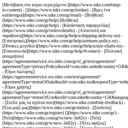
[Μετάβαση στο κύριο περιεχόμενο.](https://www.nike.com#skip-
to-content) - [](https://www.nike.com/gr/jordan)
- [Βρες ένα
κατάστημα](https://www.nike.com/gr/retail) - [Βοήθεια]
(https://www.nike.com/gr/help) [Βοήθεια]
(https://www.nike.com/gr/help) - [Κατάσταση παραγγελίας]
(https://www.nike.com/gr/orders/details) - [Αποστολή και
παράδοση](https://www.nike.com/gr/help/a/shipping-delivery-eu) -
[Επιστροφές](https://www.nike.com/gr/help/a/returns-policy-eu) -
[Πίνακες μεγεθών](https://www.nike.com/gr/help/a/size-charts-eu) -
[Επικοινωνία](https://www.nike.com/gr/help/#contact) - [Πολιτική
απορρήτου]
(https://agreementservice.svs.nike.com/gr/el_gr/rest/agreement?
agreementType=privacyPolicy&uxId=com.nike.unite&country=GR&l
- [Όροι πώλησης]
(https://agreementservice.svs.nike.com/rest/agreement?
agreementType=termsOfSale&uxId=com.nike.tos&requestType=redir
- [Όροι χρήσης]
(https://agreementservice.svs.nike.com/gr/el_gr/rest/agreement?
agreementType=termsOfUse&uxId=com.nike&country=GR&language
- [Στείλε μας τα σχόλιά σου](https://www.nike.com#site-feedback) -
[Έλα μαζί μας](https://www.nike.com/gr/melos) - [Σύνδεση]
(https://www.nike.com/gr/register)
[](https://www.nike.com/gr/) -
[Νέα](https://www.nike.com/gr/w/new-3n82y) - [Νέα]
(https://www.nike.com/gr/w/new-3n82y) - [Νέες αφίξεις]