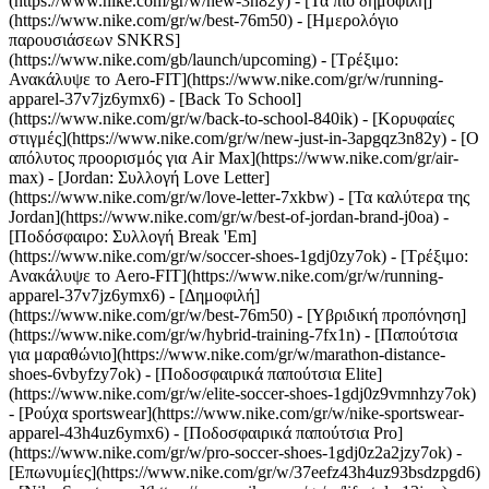
(https://www.nike.com/gr/w/new-3n82y) - [Τα πιο δημοφιλή]
(https://www.nike.com/gr/w/best-76m50) - [Ημερολόγιο
παρουσιάσεων SNKRS]
(https://www.nike.com/gb/launch/upcoming) - [Τρέξιμο:
Ανακάλυψε το Aero-FIT](https://www.nike.com/gr/w/running-
apparel-37v7jz6ymx6) - [Back To School]
(https://www.nike.com/gr/w/back-to-school-840ik)
- [Κορυφαίες
στιγμές](https://www.nike.com/gr/w/new-just-in-3apgqz3n82y) - [Ο
απόλυτος προορισμός για Air Max](https://www.nike.com/gr/air-
max) - [Jordan: Συλλογή Love Letter]
(https://www.nike.com/gr/w/love-letter-7xkbw) - [Τα καλύτερα της
Jordan](https://www.nike.com/gr/w/best-of-jordan-brand-j0oa) -
[Ποδόσφαιρο: Συλλογή Break 'Em]
(https://www.nike.com/gr/w/soccer-shoes-1gdj0zy7ok) - [Τρέξιμο:
Ανακάλυψε το Aero-FIT](https://www.nike.com/gr/w/running-
apparel-37v7jz6ymx6)
- [Δημοφιλή]
(https://www.nike.com/gr/w/best-76m50) - [Υβριδική προπόνηση]
(https://www.nike.com/gr/w/hybrid-training-7fx1n) - [Παπούτσια
για μαραθώνιο](https://www.nike.com/gr/w/marathon-distance-
shoes-6vbyfzy7ok) - [Ποδοσφαιρικά παπούτσια Elite]
(https://www.nike.com/gr/w/elite-soccer-shoes-1gdj0z9vmnhzy7ok)
- [Ρούχα sportswear](https://www.nike.com/gr/w/nike-sportswear-
apparel-43h4uz6ymx6) - [Ποδοσφαιρικά παπούτσια Pro]
(https://www.nike.com/gr/w/pro-soccer-shoes-1gdj0z2a2jzy7ok)
-
[Επωνυμίες](https://www.nike.com/gr/w/37eefz43h4uz93bsdzpgd6)