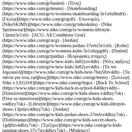
(https://www.nike.com/gr/basket) - [Τένις]
(https://www.nike.com/gr/tennis) - [Skateboarding]
(https://www.nike.com/gr/w/womens-skateboarding-5e1x6z8mfrf) -
[Γκολφ](https://www.nike.com/gr/golf)
- Επωνυμίες -
[NikeSKIMS](https://www.nike.com/gr/nikeskims) - [Nike
Sportswear](https://www.nike.com/gr/w/womens-lifestyle-
13jrmz5e1x6) - [ACG: All Conditions Gear]
(https://www.nike.com/gr/acg) - [Jordan]
(https://www.nike.com/gr/w/womens-jordan-37eefz5e1x6) - [Kobe]
(https://www.nike.com/gr/w/womens-kobe-5e1x6zpgd6) - [Παιδιά]
(https://www.nike.com/gr/paidia) - [Κορυφαίες στιγμές]
(https://www.nike.com/gr/w/new-kids-3n82yzv4dh) - [Νέες αφίξεις]
(https://www.nike.com/gr/w/new-kids-3n82yzv4dh) - [Τα πιο
δημοφιλή](https://www.nike.com/gr/w/kids-best-76m50zv4dh) - [Τα
πάντα για τους εφήβους](https://www.nike.com/gr/teens) - [Συλλογή
Nike x LEGO®](https://www.nike.com/gr/lego) - [Back To School]
(https://www.nike.com/gr/w/kids-back-to-school-840ikzv4dh)
-
[Παπούτσια](https://www.nike.com/gr/w/kids-shoes-v4dhzy7ok) -
[Όλα τα παπούτσια](https://www.nike.com/gr/w/kids-shoes-
v4dhzy7ok) - [Lifestyle](https://www.nike.com/gr/w/kids-lifestyle-
shoes-13jrmzv4dhzy7ok) - [Jordan]
(https://www.nike.com/gr/w/kids-jordan-shoes-37eefzv4dhzy7ok) -
[Ποδόσφαιρο](https://www.nike.com/gr/w/kids-soccer-shoes-
1gdj0zv4dhzy7ok) - [Τρέξιμο](https://www.nike.com/gr/w/kids-
running-shoes-37v7jzv4dhzy7ok) - [Μπάσκετ]