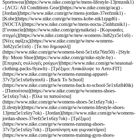
Sportswear](https://www.nike.com/gr/w/mens-lifestyle-13jrmznik1)
- [ACG: All Conditions Gear](https://www.nike.com/gr/acg) -
[Jordan](https://www.nike.com/gr/w/mens-jordan-37eefznik1) -
[Kobe](https://www.nike.com/gr/w/mens-kobe-nik1zpgd6) -
[NOCTA](https://www.nike.com/gr/w/mens-nocta-25nhbznik1) -
[Γυναικεία](https://www.nike.com/gr/gynaikeia) - [Κορυφαίες
στιγμές](https://www.nike.com/gr/w/new-womens-3n82yz5e1x6) -
[Νέες αφίξεις](https://www.nike.com/gr/w/new-womens-
3n82yz5e1x6) - [Τα πιο δημοφιλή]
(https://www.nike.com/gr/w/womens-best-5e1x6z76m50) - [Style
By: Moon Shoe](https://www.nike.com/gr/nike-style-by) -
[Εποχικές συλλογές ρούχων](https://www.nike.com/gr/w/seasonal-
clothing-packs-9yawh) - [Τρέξιμο: Ανακάλυψε το Aero-FIT]
(https://www.nike.com/gr/w/womens-running-apparel-
37v7jz5e1x6z6ymx6) - [Back To School]
(https://www.nike.com/gr/w/womens-back-to-school-5e1x6z840ik)
- [Παπούτσια](https://www.nike.com/gr/w/womens-shoes-
5e1x6zy7ok) - [Όλα τα παπούτσια]
(https://www.nike.com/gr/w/womens-shoes-5e1x6zy7ok) -
[Lifestyle](https://www.nike.com/gr/w/womens-lifestyle-shoes-
13jrmz5e1x6zy7ok) - [Jordan](https://www.nike.com/gr/w/womens-
jordan-shoes-37eefz5e1x6zy7ok) - [Τρέξιμο]
(https://www.nike.com/gr/w/womens-running-shoes-
37v7jz5e1x6zy7ok) - [Προπόνηση και γυμναστήριο]
(https://www.nike.com/gr/w/womens-training-gym-shoes-