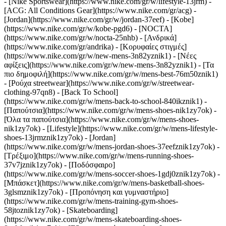
- [Nike Sportswear](https://www.nike.com/gr/w/lifestyle-13jrm) -
[ACG: All Conditions Gear](https://www.nike.com/gr/acg) -
[Jordan](https://www.nike.com/gr/w/jordan-37eef) - [Kobe]
(https://www.nike.com/gr/w/kobe-pgd6) - [NOCTA]
(https://www.nike.com/gr/w/nocta-25nhb) - [Ανδρικά]
(https://www.nike.com/gr/andrika) - [Κορυφαίες στιγμές]
(https://www.nike.com/gr/w/new-mens-3n82yznik1) - [Νέες
αφίξεις](https://www.nike.com/gr/w/new-mens-3n82yznik1) - [Τα
πιο δημοφιλή](https://www.nike.com/gr/w/mens-best-76m50znik1)
- [Ρούχα streetwear](https://www.nike.com/gr/w/streetwear-
clothing-97qn8) - [Back To School]
(https://www.nike.com/gr/w/mens-back-to-school-840ikznik1)
-
[Παπούτσια](https://www.nike.com/gr/w/mens-shoes-nik1zy7ok) -
[Όλα τα παπούτσια](https://www.nike.com/gr/w/mens-shoes-
nik1zy7ok) - [Lifestyle](https://www.nike.com/gr/w/mens-lifestyle-
shoes-13jrmznik1zy7ok) - [Jordan]
(https://www.nike.com/gr/w/mens-jordan-shoes-37eefznik1zy7ok) -
[Τρέξιμο](https://www.nike.com/gr/w/mens-running-shoes-
37v7jznik1zy7ok) - [Ποδόσφαιρο]
(https://www.nike.com/gr/w/mens-soccer-shoes-1gdj0znik1zy7ok) -
[Μπάσκετ](https://www.nike.com/gr/w/mens-basketball-shoes-
3glsmznik1zy7ok) - [Προπόνηση και γυμναστήριο]
(https://www.nike.com/gr/w/mens-training-gym-shoes-
58jtoznik1zy7ok) - [Skateboarding]
(https://www.nike.com/gr/w/mens-skateboarding-shoes-