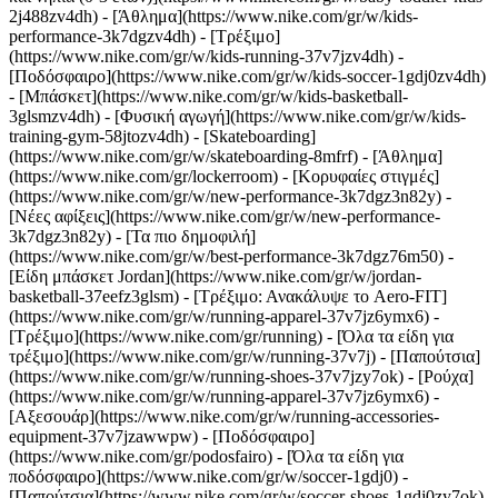
2j488zv4dh)
- [Άθλημα](https://www.nike.com/gr/w/kids-
performance-3k7dgzv4dh) - [Τρέξιμο]
(https://www.nike.com/gr/w/kids-running-37v7jzv4dh) -
[Ποδόσφαιρο](https://www.nike.com/gr/w/kids-soccer-1gdj0zv4dh)
- [Μπάσκετ](https://www.nike.com/gr/w/kids-basketball-
3glsmzv4dh) - [Φυσική αγωγή](https://www.nike.com/gr/w/kids-
training-gym-58jtozv4dh) - [Skateboarding]
(https://www.nike.com/gr/w/skateboarding-8mfrf) - [Άθλημα]
(https://www.nike.com/gr/lockerroom) - [Κορυφαίες στιγμές]
(https://www.nike.com/gr/w/new-performance-3k7dgz3n82y) -
[Νέες αφίξεις](https://www.nike.com/gr/w/new-performance-
3k7dgz3n82y) - [Τα πιο δημοφιλή]
(https://www.nike.com/gr/w/best-performance-3k7dgz76m50) -
[Είδη μπάσκετ Jordan](https://www.nike.com/gr/w/jordan-
basketball-37eefz3glsm) - [Τρέξιμο: Ανακάλυψε το Aero-FIT]
(https://www.nike.com/gr/w/running-apparel-37v7jz6ymx6)
-
[Τρέξιμο](https://www.nike.com/gr/running) - [Όλα τα είδη για
τρέξιμο](https://www.nike.com/gr/w/running-37v7j) - [Παπούτσια]
(https://www.nike.com/gr/w/running-shoes-37v7jzy7ok) - [Ρούχα]
(https://www.nike.com/gr/w/running-apparel-37v7jz6ymx6) -
[Αξεσουάρ](https://www.nike.com/gr/w/running-accessories-
equipment-37v7jzawwpw)
- [Ποδόσφαιρο]
(https://www.nike.com/gr/podosfairo) - [Όλα τα είδη για
ποδόσφαιρο](https://www.nike.com/gr/w/soccer-1gdj0) -
[Παπούτσια](https://www.nike.com/gr/w/soccer-shoes-1gdj0zy7ok)