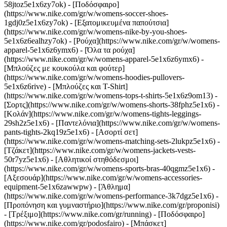
58jtoz5e1x6zy7ok) - [Ποδόσφαιρο]
(https://www.nike.com/gr/w/womens-soccer-shoes-
1gdj0z5e1x6zy7ok) - [Εξατομικευμένα παπούτσια]
(https://www.nike.com/gr/w/womens-nike-by-you-shoes-
5e1x6z6ealhzy7ok)
- [Ρούχα](https://www.nike.com/gr/w/womens-
apparel-5e1x6z6ymx6) - [Όλα τα ρούχα]
(https://www.nike.com/gr/w/womens-apparel-5e1x6z6ymx6) -
[Μπλούζες με κουκούλα και φούτερ]
(https://www.nike.com/gr/w/womens-hoodies-pullovers-
5e1x6z6rive) - [Μπλούζες και T-Shirt]
(https://www.nike.com/gr/w/womens-tops-t-shirts-5e1x6z9om13) -
[Σορτς](https://www.nike.com/gr/w/womens-shorts-38fphz5e1x6) -
[Κολάν](https://www.nike.com/gr/w/womens-tights-leggings-
29sh2z5e1x6) - [Παντελόνια](https://www.nike.com/gr/w/womens-
pants-tights-2kq19z5e1x6) - [Ασορτί σετ]
(https://www.nike.com/gr/w/womens-matching-sets-2lukpz5e1x6) -
[Τζάκετ](https://www.nike.com/gr/w/womens-jackets-vests-
50r7yz5e1x6) - [Αθλητικοί στηθόδεσμοι]
(https://www.nike.com/gr/w/womens-sports-bras-40qgmz5e1x6) -
[Αξεσουάρ](https://www.nike.com/gr/w/womens-accessories-
equipment-5e1x6zawwpw)
- [Άθλημα]
(https://www.nike.com/gr/w/womens-performance-3k7dgz5e1x6) -
[Προπόνηση και γυμναστήριο](https://www.nike.com/gr/proponisi)
- [Τρέξιμο](https://www.nike.com/gr/running) - [Ποδόσφαιρο]
(https://www.nike.com/gr/podosfairo) - [Μπάσκετ]