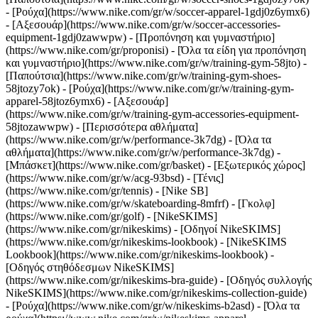
- [Ρούχα](https://www.nike.com/gr/w/soccer-apparel-1gdj0z6ymx6)
- [Αξεσουάρ](https://www.nike.com/gr/w/soccer-accessories-
equipment-1gdj0zawwpw)
- [Προπόνηση και γυμναστήριο]
(https://www.nike.com/gr/proponisi) - [Όλα τα είδη για προπόνηση
και γυμναστήριο](https://www.nike.com/gr/w/training-gym-58jto) -
[Παπούτσια](https://www.nike.com/gr/w/training-gym-shoes-
58jtozy7ok) - [Ρούχα](https://www.nike.com/gr/w/training-gym-
apparel-58jtoz6ymx6) - [Αξεσουάρ]
(https://www.nike.com/gr/w/training-gym-accessories-equipment-
58jtozawwpw)
- [Περισσότερα αθλήματα]
(https://www.nike.com/gr/w/performance-3k7dg) - [Όλα τα
αθλήματα](https://www.nike.com/gr/w/performance-3k7dg) -
[Μπάσκετ](https://www.nike.com/gr/basket) - [Εξωτερικός χώρος]
(https://www.nike.com/gr/w/acg-93bsd) - [Τένις]
(https://www.nike.com/gr/tennis) - [Nike SB]
(https://www.nike.com/gr/w/skateboarding-8mfrf) - [Γκολφ]
(https://www.nike.com/gr/golf) - [NikeSKIMS]
(https://www.nike.com/gr/nikeskims) - [Οδηγοί NikeSKIMS]
(https://www.nike.com/gr/nikeskims-lookbook) - [NikeSKIMS
Lookbook](https://www.nike.com/gr/nikeskims-lookbook) -
[Οδηγός στηθόδεσμων NikeSKIMS]
(https://www.nike.com/gr/nikeskims-bra-guide) - [Οδηγός συλλογής
NikeSKIMS](https://www.nike.com/gr/nikeskims-collection-guide)
- [Ρούχα](https://www.nike.com/gr/w/nikeskims-b2asd) - [Όλα τα