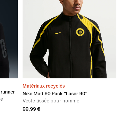
Matériaux recyclés
drunner
Nike Mad 90 Pack "Laser 90"
me
Veste tissée pour homme
99,99 €