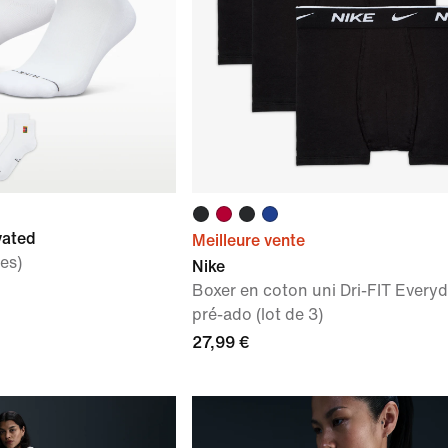
vated
Meilleure vente
es)
Nike
Boxer en coton uni Dri-FIT Every
pré-ado (lot de 3)
27,99 €