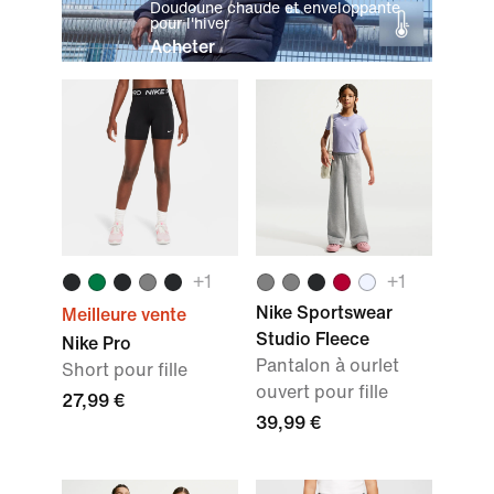
Doudoune chaude et enveloppante
pour l'hiver
Acheter
+
1
+
1
Nike Sportswear
Meilleure vente
Studio Fleece
Nike Pro
Pantalon à ourlet
Short pour fille
ouvert pour fille
27,99 €
39,99 €