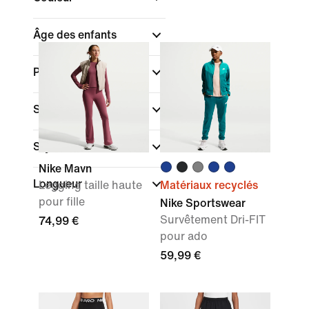
Âge des enfants
Pointures/Tailles
Sport
Style
Nike Mavn
Longueur
Legging taille haute
Matériaux recyclés
pour fille
Nike Sportswear
Survêtement Dri-FIT
74,99 €
pour ado
59,99 €