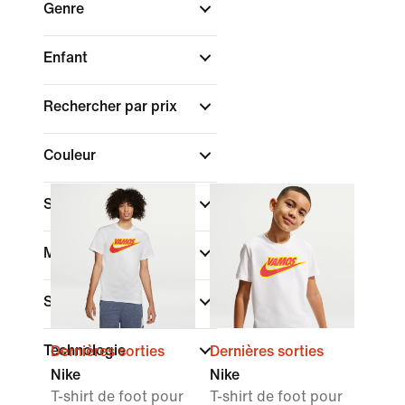
Genre
Enfant
Rechercher par prix
Couleur
Sport
Marque
Style
Technologie
Dernières sorties
Dernières sorties
Nike
Nike
T-shirt de foot pour
T-shirt de foot pour