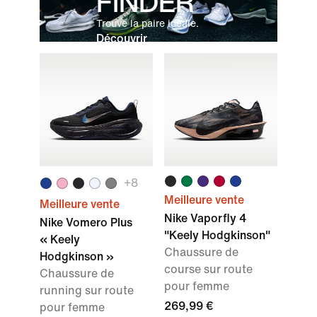
FINDER
Trouve la paire idéale.
Découvrir
+
8
Meilleure vente
Meilleure vente
Nike Vaporfly 4
Nike Vomero Plus
"Keely Hodgkinson"
« Keely
Chaussure de
Hodgkinson »
course sur route
Chaussure de
pour femme
running sur route
269,99 €
pour femme