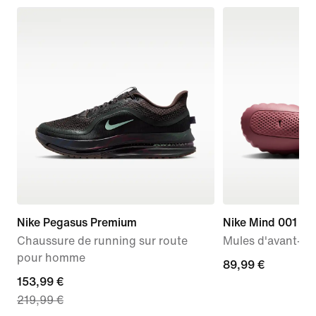
Nike Pegasus Premium
Nike Mind 001
Chaussure de running sur route
Mules d'avant-m
pour homme
89,99 €
89,99 €
current
153,99 €
219,99 €
price