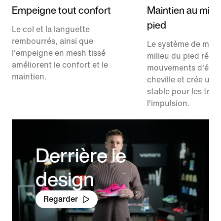
Empeigne tout confort
Maintien au milie
pied
Le col et la languette
rembourrés, ainsi que
Le système de main
l'empeigne en mesh tissé
milieu du pied rédui
améliorent le confort et le
mouvements d'évers
maintien.
cheville et crée une
stable pour les tran
l'impulsion.
Derrière le
design
Regarder