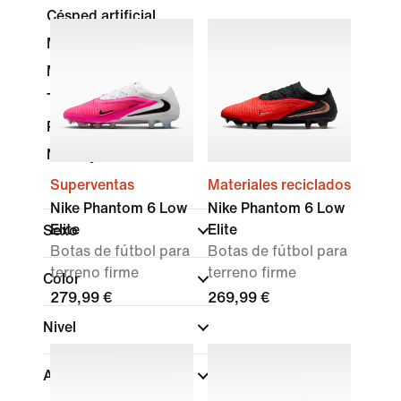
Césped artificial
Moqueta - Turf
Multisuperficie
Terreno blando
Pista cubierta
Nike By You
Superventas
Materiales reciclados
Nike Phantom 6 Low
Nike Phantom 6 Low
Elite
Elite
Sexo
Botas de fútbol para
Botas de fútbol para
terreno firme
terreno firme
Color
279,99 €
269,99 €
Nivel
Altura de las zapatillas