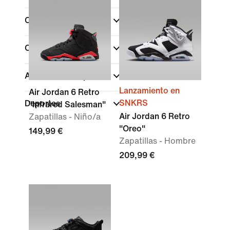
Color
Colecciones
Altura de las zapatillas
Lanzamiento en
Air Jordan 6 Retro
SNKRS
Deportes
"Infrared Salesman"
Air Jordan 6 Retro
Zapatillas - Niño/a
"Oreo"
149,99 €
Zapatillas - Hombre
209,99 €