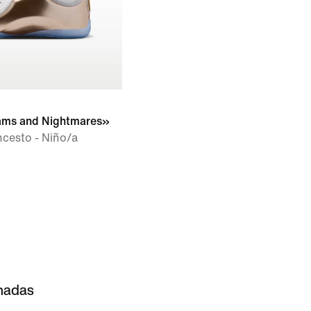
eams and Nightmares»
ncesto - Niño/a
onadas