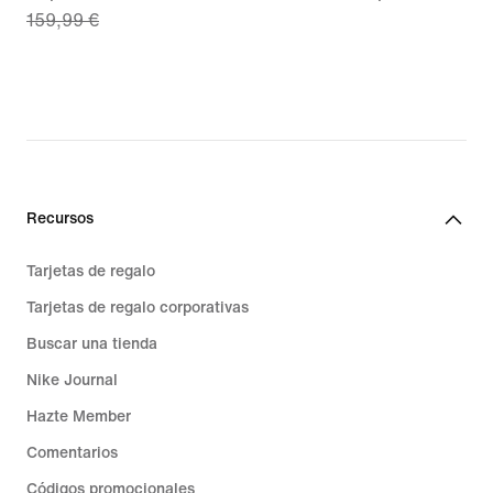
159,99 €
price
111,99 €,
original
price
159,99 €
Recursos
Tarjetas de regalo
Tarjetas de regalo corporativas
Buscar una tienda
Nike Journal
Hazte Member
Comentarios
Códigos promocionales