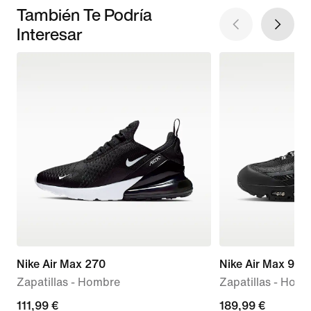
También Te Podría
Interesar
Nike Air Max 270
Nike Air Max 95 
Zapatillas - Hombre
Zapatillas - Hom
current
111,99 €
189,99 €
189,99 €