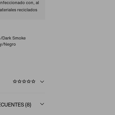
nfeccionado con, al
teriales reciclados
o/Dark Smoke
ey/Negro
CUENTES (8)