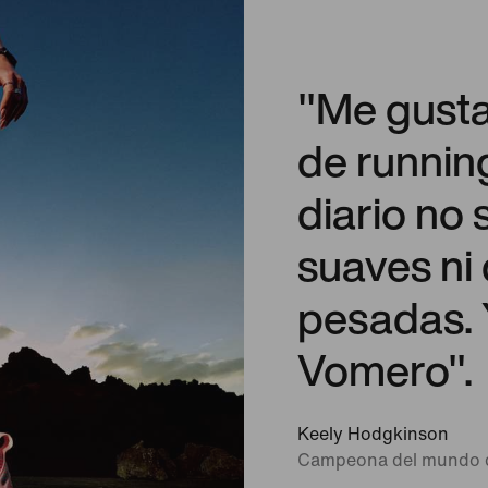
"Me gusta 
de runnin
diario no
suaves ni
pesadas. Y
Vomero".
Keely Hodgkinson
Campeona del mundo d