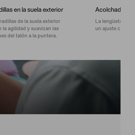
llas en la suela exterior
Acolchado c
adillas de la suela exterior
La lengüeta y el 
la agilidad y suavizan las
un ajuste ceñido
nes del talón a la puntera.