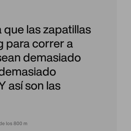
que las zapatillas
g para correr a
 sean demasiado
 demasiado
 así son las
e los 800 m