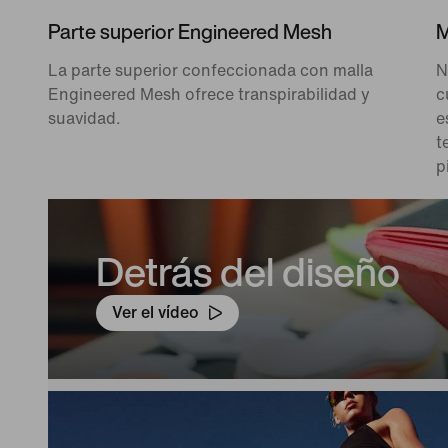
Parte superior Engineered Mesh
M
La parte superior confeccionada con malla
N
Engineered Mesh ofrece transpirabilidad y
c
suavidad.
e
t
p
Detrás del diseño
Ver el vídeo