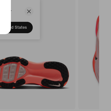
States.
United States