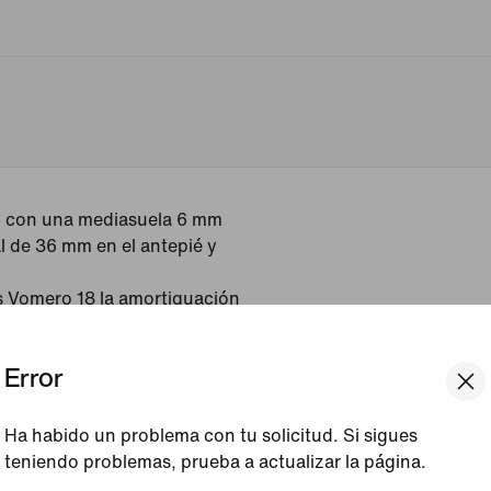
n con una mediasuela 6 mm
al de 36 mm en el antepié y
s Vomero 18 la amortiguación
e la de las Vomero 17.
s transiciones más suaves
Error
Ha habido un problema con tu solicitud. Si sigues
teniendo problemas, prueba a actualizar la página.