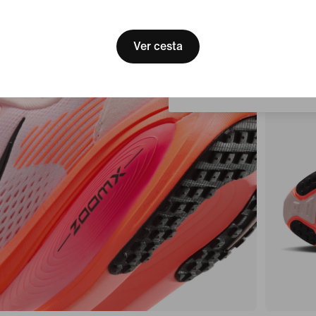
[ Code: D1B61E47 ]
We think you are in United 
Update your location?
Ver cesta
España