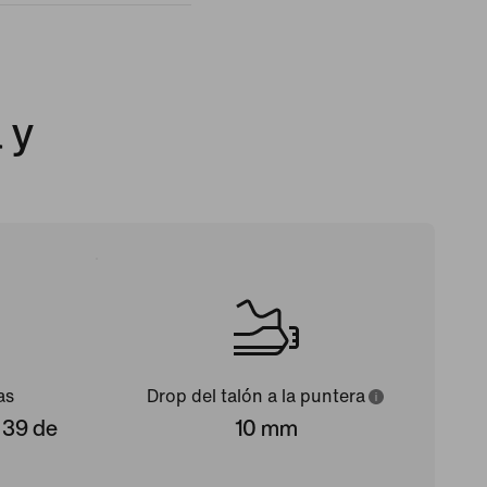
 y
as
Drop del talón a la puntera
 39 de
10 mm