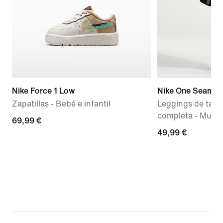
Nike Force 1 Low
Nike One Seamles
Zapatillas - Bebé e infantil
Leggings de talle
completa - Mujer
69,99 €
69,99 €
49,99 €
49,99 €