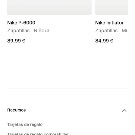
Nike P-6000
Nike Initiator
Zapatillas - Niño/a
Zapatillas - Mujer
89,99 €
89,99 €
84,99 €
84,99 €
Recursos
Tarjetas de regalo
Tarjetas de regalo corporativas