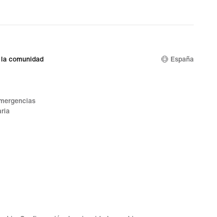
original
price
99,99 €
 la comunidad
España
emergencias
ria