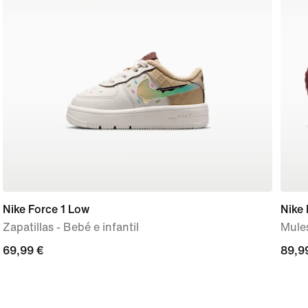
Nike Force 1 Low
Nike
Zapatillas - Bebé e infantil
Mules
69,99 €
69,99 €
89,9
89,9