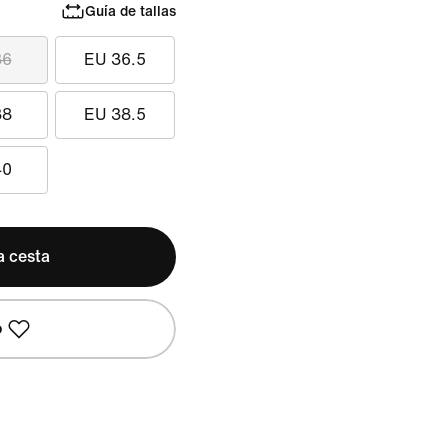
Guía de tallas
36
EU 36.5
38
EU 38.5
40
a cesta
o