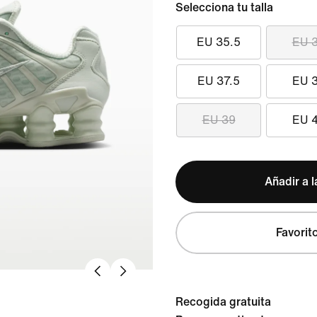
Selecciona tu talla
EU 35.5
EU 
EU 37.5
EU 
EU 39
EU 
Añadir a l
Favorit
Recogida gratuita