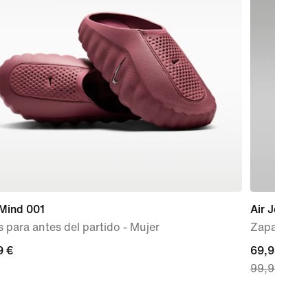
 Mind 001
Air Jordan
 para antes del partido - Mujer
Zapatillas 
9 €
9 €
current
69,99 €
99,99 €
price
69,99 €,