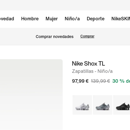
vedad
Hombre
Mujer
Niño/a
Deporte
NikeSK
Comprar novedades
Comprar
Nike Shox TL
Imagen
1
Zapatillas - Niño/a
de
97,99 €
139,99 €
30 % d
8