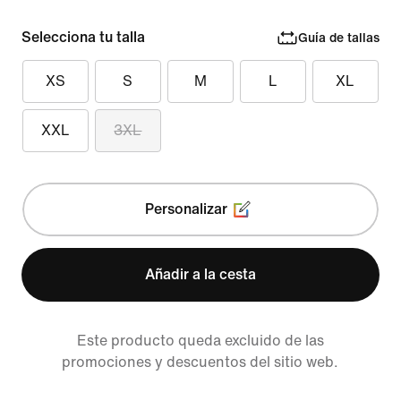
Selecciona tu talla
Guía de tallas
XS
S
M
L
XL
XXL
3XL
Personalizar
Añadir a la cesta
Este producto queda excluido de las
promociones y descuentos del sitio web.