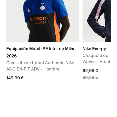
Equipación Match SE Inter de Milán
Nike Energy
Chaqueta de fútb
2026
Woven - Hombre
Camiseta de fútbol Authentic Nike
ACG Dri-FIT ADV - Hombre
current
62,99 €
89,99 €
149,99 €
149,99 €
price
62,99 €,
original
price
89,99 €