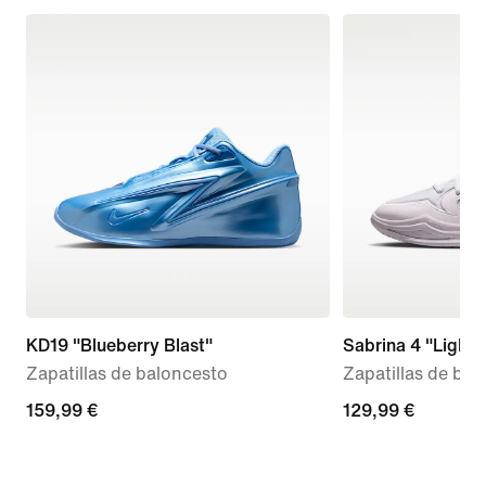
KD19 "Blueberry Blast"
Sabrina 4 "Light
Zapatillas de baloncesto
Zapatillas de bal
159,99 €
159,99 €
129,99 €
129,99 €