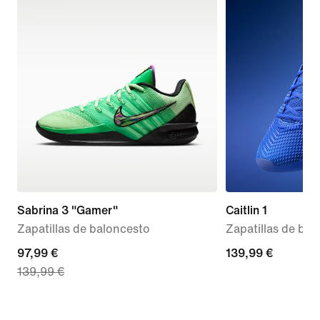
Sabrina 3 "Gamer"
Caitlin 1
Zapatillas de baloncesto
Zapatillas de bal
current
97,99 €
139,99 €
139,99 €
139,99 €
price
97,99 €,
original