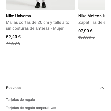
Nike Universa
Nike Metcon 10 S
Mallas cortas de 20 cm y talle alto
Zapatillas de ent
sin costuras delanteras - Mujer
current
97,99 €
current
52,49 €
139,99 €
price
74,99 €
price
97,99 €,
52,49 €,
original
original
price
price
139,99 €
74,99 €
Recursos
Tarjetas de regalo
Tarjetas de regalo corporativas