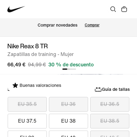
Comprar novedades
Comprar
Nike Reax 8 TR
Zapatillas de training - Mujer
66,49 €
94,99 €
30 % de descuento
Buenas valoraciones
Selecciona tu talla
Guía de tallas
EU 35.5
EU 36
EU 36.5
EU 37.5
EU 38
EU 38.5