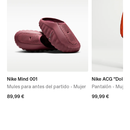
Nike Mind 001
Nike ACG "Dolomi
Mules para antes del partido - Mujer
Pantalón - Mujer
89,99 €
89,99 €
99,99 €
99,99 €