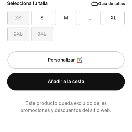
Selecciona tu talla
Guía de tallas
XS
S
M
L
XL
2XL
3XL
Personalizar
Añadir a la cesta
Este producto queda excluido de las
promociones y descuentos del sitio web.