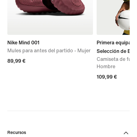
Nike Mind 001
Primera equipaci
Mules para antes del partido - Mujer
Selección de Bra
Camiseta de fútbo
89,99 €
89,99 €
Hombre
109,99 €
109,99 €
Recursos