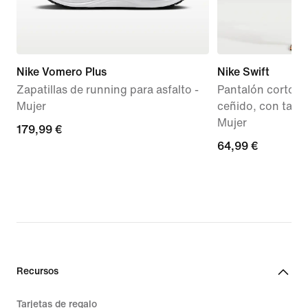
Nike Vomero Plus
Nike Swift
Zapatillas de running para asfalto -
Pantalón corto d
Mujer
ceñido, con talle a
Mujer
179,99 €
179,99 €
64,99 €
64,99 €
Recursos
Tarjetas de regalo