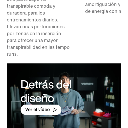
amortiguación y má
transpirable cómoda y
de energía con men
duradera para los
entrenamientos diarios.
Llevan unas perforaciones
por zonas en la inserción
para ofrecer una mayor
transpirabilidad en las tempo
runs.
Detrás del
diseño
Ver el vídeo