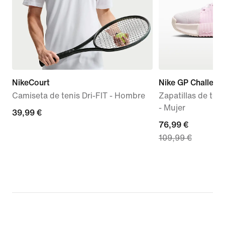
NikeCourt
Nike GP Challeng
Camiseta de tenis Dri-FIT - Hombre
Zapatillas de teni
- Mujer
39,99 €
39,99 €
current
76,99 €
109,99 €
price
76,99 €,
original
price
109,99 €