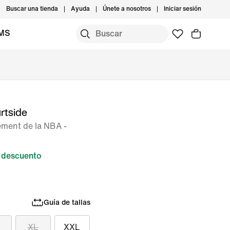
Buscar una tienda
Ayuda
Únete a nosotros
Iniciar sesión
IMS
rtside
ement de la NBA -
 descuento
Guía de tallas
XL
XXL