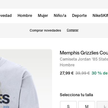
vedad
Hombre
Mujer
Niño/a
Deporte
NikeSK
Comprar novedades
Comprar
Memphis Grizzlies Cou
Imagen
1
Camiseta Jordan '85 Stat
Hombre
de
2
27,99 €
39,99 €
30 % de
Selecciona tu talla
S
M
L