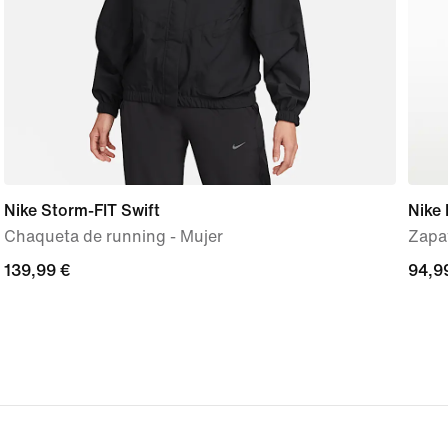
Nike Storm-FIT Swift
Nike 
Chaqueta de running - Mujer
Zapat
139,99 €
139,99 €
94,9
94,9