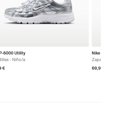
P-6000 Utility
Nike Force
illas - Niño/a
Zapatillas 
9 €
9 €
69,99 €
69,99 €