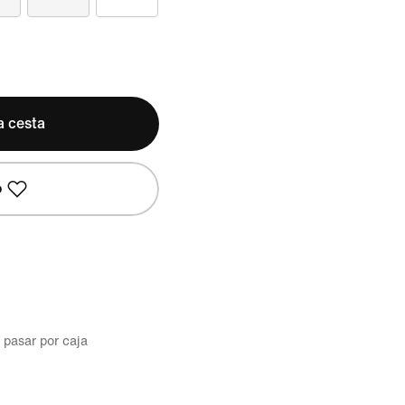
a cesta
o
l pasar por caja