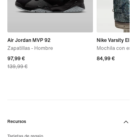
Air Jordan MVP 92
Nike Varsity Elite
Zapatillas - Hombre
Mochila con esta
current
97,99 €
84,99 €
84,99 €
139,99 €
price
97,99 €,
original
price
139,99 €
Recursos
Tarjetas de regalo