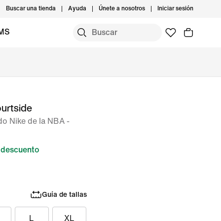
Buscar una tienda
Ayuda
Únete a nosotros
Iniciar sesión
IMS
urtside
o Nike de la NBA -
 descuento
Guía de tallas
L
XL