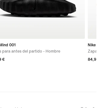
 Mind 001
Nike Initiat
 para antes del partido - Hombre
Zapatillas 
9 €
9 €
84,99 €
84,99 €