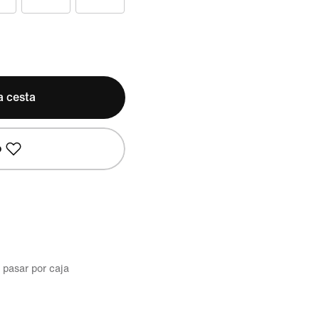
a cesta
o
l pasar por caja