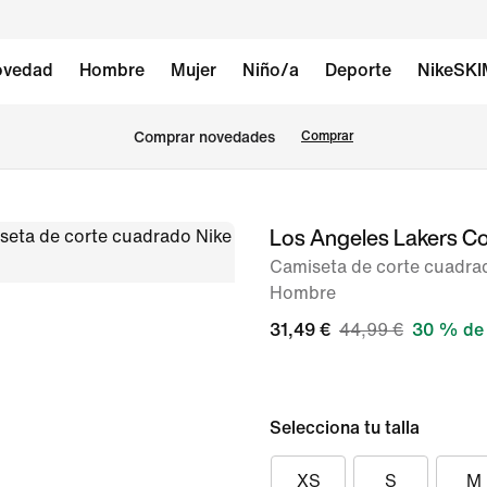
vedad
Hombre
Mujer
Niño/a
Deporte
NikeSK
Comprar novedades
Comprar
Los Angeles Lakers Co
Imagen
1
Camiseta de corte cuadrad
Hombre
de
3
31,49 €
44,99 €
30 % de
Selecciona tu talla
XS
S
M