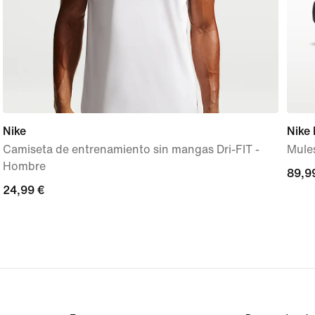
Nike
Nike
Camiseta de entrenamiento sin mangas Dri-FIT -
Mules
Hombre
89,9
89,9
24,99 €
24,99 €