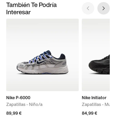
También Te Podría
Interesar
Nike P-6000
Nike Initiator
Zapatillas - Niño/a
Zapatillas - Mujer
89,99 €
89,99 €
84,99 €
84,99 €