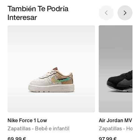
También Te Podría
Interesar
Nike Force 1 Low
Air Jordan MVP 
Zapatillas - Bebé e infantil
Zapatillas - Hom
69,99 €
69,99 €
current
97,99 €