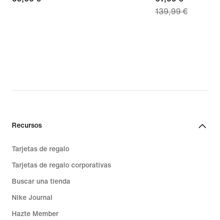
139,99 €
price
97,99 €,
original
price
139,99 €
Recursos
Tarjetas de regalo
Tarjetas de regalo corporativas
Buscar una tienda
Nike Journal
Hazte Member