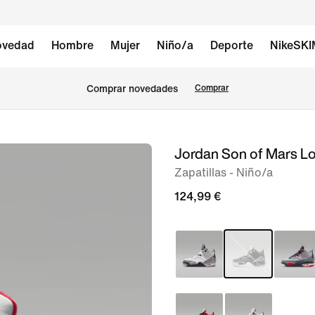
vedad
Hombre
Mujer
Niño/a
Deporte
NikeSK
Comprar novedades
Comprar
Jordan Son of Mars L
Imagen
1
Zapatillas - Niño/a
de
124,99 €
9