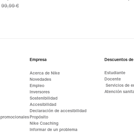
99,99 €
price
69,99 €,
original
price
99,99 €
Empresa
Descuentos de
Estudiante
Acerca de Nike
Docente
Novedades
Servicios de 
Empleo
Atención sanita
Inversores
Sostenibilidad
Accesibilidad
Declaración de accesibilidad
 promocionales
Propósito
Nike Coaching
Informar de un problema