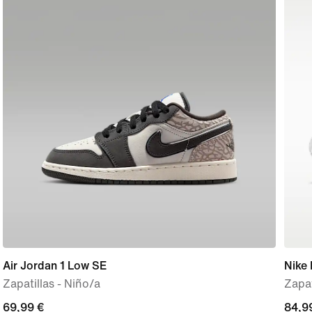
Air Jordan 1 Low SE
Nike 
Zapatillas - Niño/a
Zapat
current
69,99 €
84,9
84,9