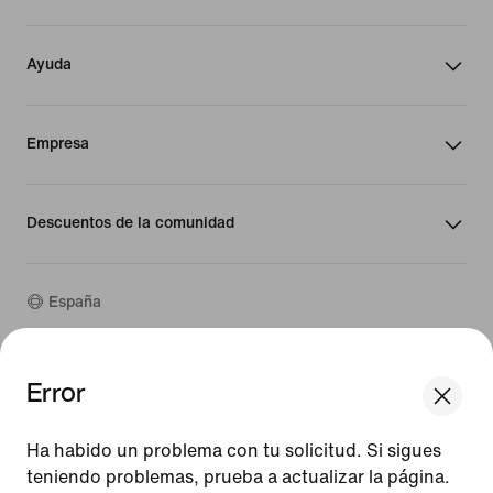
Ayuda
Empresa
Descuentos de la comunidad
España
©
2026
Nike, Inc. Todos los derechos reservados
Error
We think you are in United States.
Guías
Update your location?
Términos de uso
Ha habido un problema con tu solicitud. Si sigues
Términos de venta
Aviso legal
teniendo problemas, prueba a actualizar la página.
España
United States