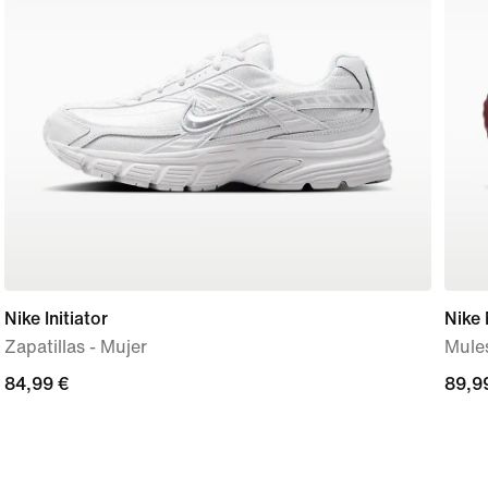
Nike Initiator
Nike
Zapatillas - Mujer
Mules
84,99 €
84,99 €
89,9
89,9