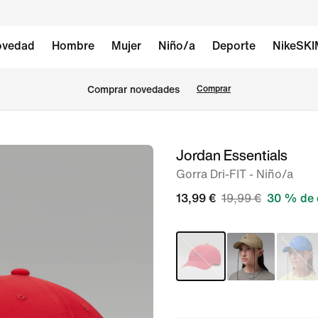
vedad
Hombre
Mujer
Niño/a
Deporte
NikeSK
Comprar novedades
Comprar
Jordan Essentials
Imagen
1
Gorra Dri-FIT - Niño/a
de
13,99 €
19,99 €
30 % de 
2