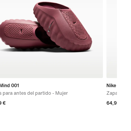
 Mind 001
Nike V5 R
 para antes del partido - Mujer
Zapatillas
9 €
9 €
64,99 €
64,99 €