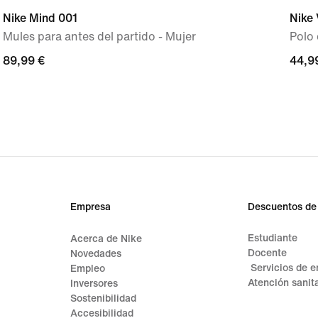
Nike Mind 001
Nike 
Mules para antes del partido - Mujer
Polo 
89,99 €
89,99 €
44,9
44,9
Empresa
Descuentos de
Estudiante
Acerca de Nike
Docente
Novedades
Servicios de 
Empleo
Atención sanita
Inversores
Sostenibilidad
Accesibilidad