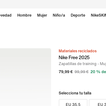
vedad
Hombre
Mujer
Niño/a
Deporte
NikeSK
Materiales reciclados
Imagen
Nike Free 2025
1
Zapatillas de training - Mu
de
8
79,99 €
99,99 €
20 % de
Selecciona tu talla
EU 35.5
EU 