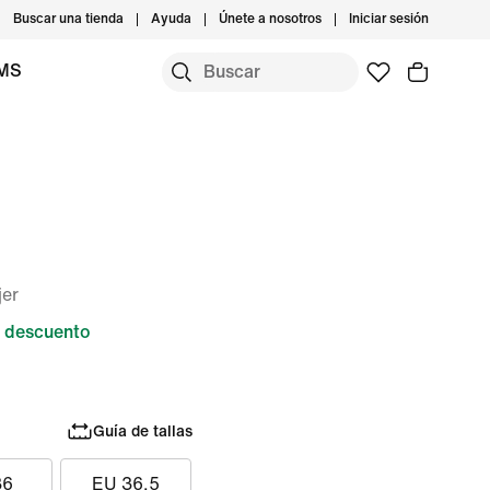
Buscar una tienda
Ayuda
Únete a nosotros
Iniciar sesión
IMS
jer
 descuento
Guía de tallas
36
EU 36.5