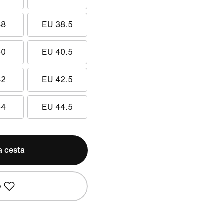
38
EU 38.5
40
EU 40.5
42
EU 42.5
44
EU 44.5
a cesta
o