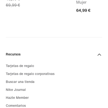
Mujer
69,99 €
price
64,99 €
64,99 €
48,99 €,
original
price
69,99 €
Recursos
Tarjetas de regalo
Tarjetas de regalo corporativas
Buscar una tienda
Nike Journal
Hazte Member
Comentarios