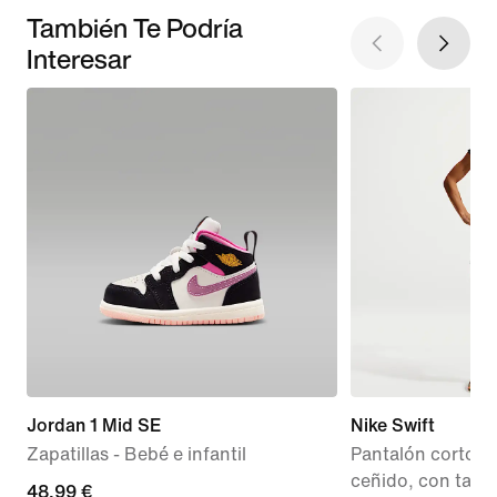
También Te Podría
Interesar
Jordan 1 Mid SE
Nike Swift
Zapatillas - Bebé e infantil
Pantalón corto d
ceñido, con talle a
current
48,99 €