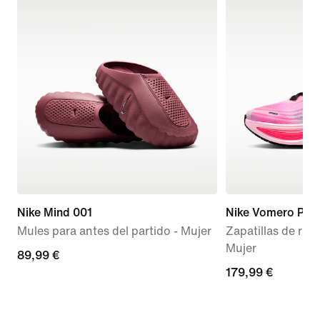
Nike Mind 001
Nike Vomero Plus
Mules para antes del partido - Mujer
Zapatillas de run
Mujer
89,99 €
89,99 €
179,99 €
179,99 €