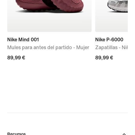
Nike Mind 001
Nike P-6000
Mules para antes del partido - Mujer
Zapatillas - Niño
89,99 €
89,99 €
89,99 €
89,99 €
Recursos