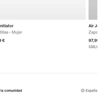
Initiator
Air Jordan
illas - Mujer
Zapatillas
9 €
9 €
current
97,99 €
139,99 €
price
97,99 €,
original
price
139,99 €
 la comunidad
España