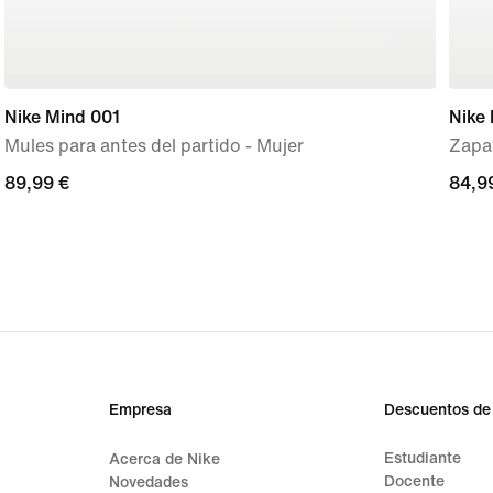
Nike Mind 001
Nike 
Mules para antes del partido - Mujer
Zapat
89,99 €
89,99 €
84,9
84,9
Empresa
Descuentos de
Estudiante
Acerca de Nike
Docente
Novedades