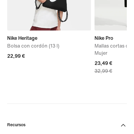
Nike Heritage
Nike Pro
Bolsa con cordón (13 l)
Mallas cortas de 
Mujer
22,99 €
22,99 €
current
23,49 €
32,99 €
price
23,49 €,
original
price
32,99 €
Recursos