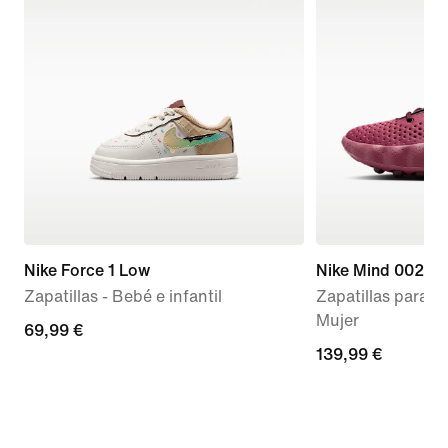
Nike Force 1 Low
Nike Mind 002
Zapatillas - Bebé e infantil
Zapatillas para an
Mujer
69,99 €
69,99 €
139,99 €
139,99 €