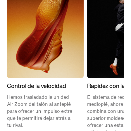
Control de la velocidad
Rapidez con la p
Hemos trasladado la unidad
El sistema de red de
Air Zoom del talón al antepié
mediopié, ahora re
para ofrecer un impulso extra
combina con una p
que te permitirá dejar atrás a
superior moldeada 
tu rival.
ofrecer una estabil